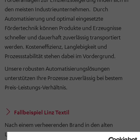
den meisten Industrieunternehmen. Durch
Automatisierung und optimal eingesetzte
Fördertechnik können Produkte und Erzeugnisse
schneller und dauerhaft zuverlässig transportiert
werden. Kosteneffizienz, Langlebigkeit und
Prozessstabilität stehen dabei im Vordergrund.
Unsere robusten Automatisierungslösungen
unterstützen Ihre Prozesse zuverlässig bei bestem
Preis-Leistungs-Verhältnis.
Fallbeispiel Linz Textil
Nach einem verheerenden Brand in den alten
Lagerhallen musste ein neues Hochregallager in