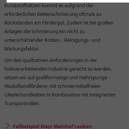
Zukunft widerrufen, indem Sie im Anschluss auf
Kunststoffsätzen kommt es aufgrund der
„Einwilligung widerrufen“ klicken. Über die dortige
erforderlichen Kettenschmierung oftmals zu
Schaltfläche „Einwilligung ändern“ können Sie zudem
Rückständen am Fördergut. Zudem ist bei großen
Ihre getroffenen Einstellungen anpassen.
Anlagen die Schmierung ein nicht zu
unterschätzender Kosten-, Reinigungs- und
Wartungsfaktor.
Um den qualitativen Anforderungen in der
holzverarbeitenden Industrie gerecht zu werden,
setzen wir auf großformatige und mehrspurige
Modulbandförderer mit schmiermittelfreien
Gliederbandketten in Kombination mit integrierten
Transportrollen.
Fallbeispiel Mayr Melnhof Leoben