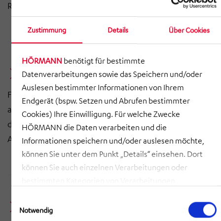
Rekordzeit errichtet werden.
Zustimmung
Details
Über Cookies
ZUM FALLBEISPIEL
HÖRMANN
benötigt für bestimmte
Datenverarbeitungen sowie das Speichern und/oder
Fallbeispiel Hawle
Auslesen bestimmter Informationen von Ihrem
Für die Hawle Armaturen GmbH durften wir ein neues,
Endgerät (bspw. Setzen und Abrufen bestimmter
automatisiertes Hochregallager für die Versorgung
Cookies) Ihre Einwilligung. Für welche Zwecke
der Produktion errichten. Eine vielfach verzweigte
HÖRMANN die Daten verarbeiten und die
Anlage mit zahlreichen Schnittstellen.
Informationen speichern und/oder auslesen möchte,
können Sie unter dem Punkt „Details“ einsehen. Dort
können Sie auch einzelnen Verarbeitungen oder
ZUM FALLBEISPIEL
bestimmten Kategorien von Verarbeitungen
zustimmen. Mit Klick auf „COOKIES ZULASSEN“ willigen
Einwilligungsauswahl
Sie ein, dass HÖRMANN alle der erläuterten
Fallbeispiel Biohort
Notwendig
Informationen speichern sowie auslesen und damit