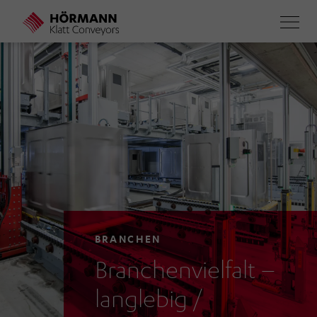
Direkt
zum
Inhalt
BRANCHEN
Branchenvielfalt –
langlebig /