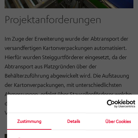
Projektanforderungen
Im Zuge der Erweiterung wurde der Abtransport der
versandfertigen Kartonverpackungen automatisiert.
Hierfür wurden Steiggurtförderer eingesetzt, da der
Abtransport aus Platzgründen über der
Behälterzuführung abgewickelt wird. Die Aufstauung
der Kartonverpackungen, mit unterschiedlichsten
Abmessungen, erfolgt über Staurollenförderer welche
die Pakete auf einer Schwerkraftrollenbahn für den
Versand bereitstellen.
Zustimmung
Details
Über Cookies