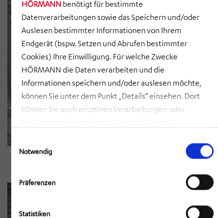
HÖRMANN
benötigt für bestimmte
Datenverarbeitungen sowie das Speichern und/oder
Auslesen bestimmter Informationen von Ihrem
Endgerät (bspw. Setzen und Abrufen bestimmter
Cookies) Ihre Einwilligung. Für welche Zwecke
HÖRMANN die Daten verarbeiten und die
Informationen speichern und/oder auslesen möchte,
können Sie unter dem Punkt „Details“ einsehen. Dort
können Sie auch einzelnen Verarbeitungen oder
bestimmten Kategorien von Verarbeitungen
zustimmen. Mit Klick auf „COOKIES ZULASSEN“ willigen
Einwilligungsauswahl
Sie ein, dass HÖRMANN alle der erläuterten
Notwendig
Informationen speichern sowie auslesen und damit
zusammenhängende Datenverarbeitungen vornehmen
Präferenzen
darf, die nicht ohnehin unbedingt erforderlich sind,
damit HÖRMANN Ihnen diese Webseite zur Verfügung
Statistiken
stellen kann. Mit Klick auf „AUSWAHL ERLAUBEN“