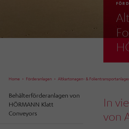
FÖR
Al
Fo
HÖ
Home
Förderanlagen
Altkartonagen- & Folientransportanla
Behälterförderanlagen von
In vi
HÖRMANN Klatt
von A
Conveyors