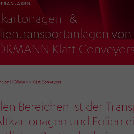
DERANLAGEN
tkartonagen- &
lientransportanlagen von
RMANN Klatt Conveyor
gen von HÖRMANN Klatt Conveyors
elen Bereichen ist der Tran
ltkartonagen und Folien e