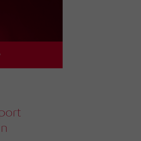
s
sport
in