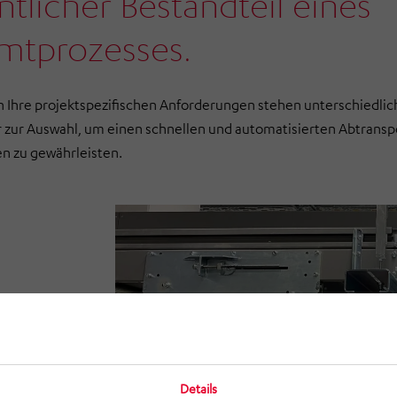
tlicher Bestandteil eines
mtprozesses.
 Ihre projektspezifischen Anforderungen stehen unterschiedlic
 zur Auswahl, um einen schnellen und automatisierten Abtransp
n zu gewährleisten.
Details