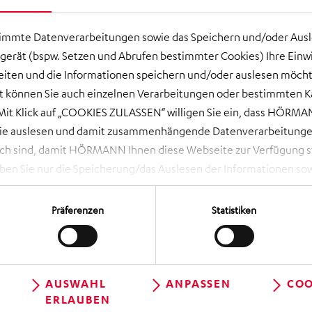
timmte Datenverarbeitungen sowie das Speichern und/oder Aus
gerät (bspw. Setzen und Abrufen bestimmter Cookies) Ihre Einwi
ten und die Informationen speichern und/oder auslesen möcht
ort können Sie auch einzelnen Verarbeitungen oder bestimmten 
it Klick auf „COOKIES ZULASSEN“ willigen Sie ein, dass HÖRMAN
wie auslesen und damit zusammenhängende Datenverarbeitungen
ch sind, damit HÖRMANN Ihnen diese Webseite zur Verfügung ste
 Sie nur die Speicherung/das Auslesen der Informationen sow
rbeitungen, die Sie aktiv ausgewählt haben. Eine Anpassung i
 NOTWENDIGE COOKIES“ lehnen Sie Ihre Einwilligung ab und es w
Präferenzen
Statistiken
die unbedingt erforderlich sind, damit Ihnen diese Website zur 
en Sie über das Aufrufen der Cookie-Einstellungen (runde, schwa
geltlos und mit Wirkung für die Zukunft widerrufen, indem Sie i
 dortige Schaltfläche „Einwilligung ändern“ können Sie zudem Ih
AUSWAHL
ANPASSEN
COO
ERLAUBEN