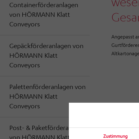
wesen
Containerförderanlagen
Gesa
von HÖRMANN Klatt
Conveyors
Angepasst an
Gepäckförderanlagen von
Gurtförderer
Altkartonage
HÖRMANN Klatt
Conveyors
Palettenförderanlagen von
HÖRMANN Klatt
Conveyors
Post- & Paketförderanlagen
von HÖRMANN Klatt
Zustimmung