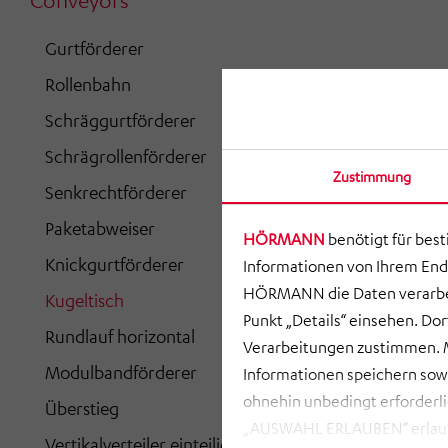
Conveyors
Gurtförderer
Rollenbahn
Schräggurtförderer
Schrägrollenförderer
Zustimmung
Senkrechtförderer
Paketabweiser
HÖRMANN
benötigt für bes
Knickgurtförderer
Informationen von Ihrem End
HÖRMANN die Daten verarbei
Kugeltisch
Punkt „Details“ einsehen. D
Rundlauf horizontal
Verarbeitungen zustimmen. M
Modulbandförderer
Informationen speichern so
ohnehin unbedingt erforderli
Überstieg
„AUSWAHL ERLAUBEN“ erlauben
Vertikalverteiler einteilig