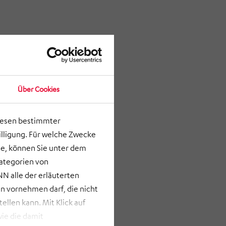
Über Cookies
lesen bestimmter
lligung. Für welche Zwecke
e, können Sie unter dem
Kategorien von
N alle der erläuterten
 vornehmen darf, die nicht
llen kann. Mit Klick auf
ie die damit