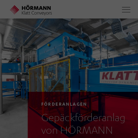
Direkt
zum
Inhalt
FÖRDERANLAGEN
Gepäckförderanlagen
von HÖRMANN