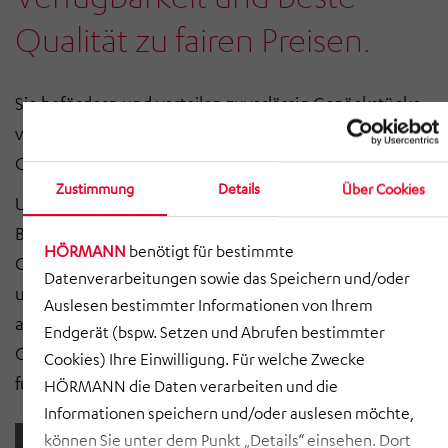
Qualität zu fairen Preisen.
Sie befördern und verteilen zuverlässig Gepäckstücke
vom Check-In bis zum Vorfeld und vom Vorfeld bis zur
Gepäckausgabe.
Zustimmung
Details
Über Cookies
Unsere erfahrenen Projektteams entwickeln mit voller
Begeisterung Innovationen für die
HÖRMANN
benötigt für bestimmte
Gepäckförderanlagen der Zukunft. Die Konstruktion
Datenverarbeitungen sowie das Speichern und/oder
und Verarbeitung aus Stahl oder Edelstahl ist darauf
Auslesen bestimmter Informationen von Ihrem
ausgelegt, langfristig – das heißt auch über den
Endgerät (bspw. Setzen und Abrufen bestimmter
Gewährleistungszeitraum hinaus – einwandfrei zu
Cookies) Ihre Einwilligung. Für welche Zwecke
funktionieren.
HÖRMANN die Daten verarbeiten und die
Informationen speichern und/oder auslesen möchte,
können Sie unter dem Punkt „Details“ einsehen. Dort