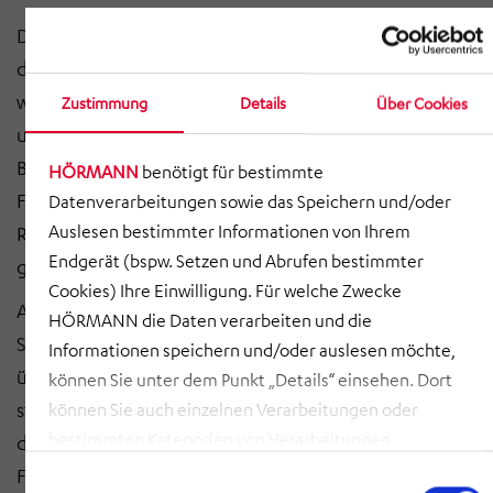
Die Anbindung an das neue Lagerleitsystem erfolgte
durch eine zentrale SPS-Steuerung. Infolgedessen
wurde die bestehende Elektroinstallation erweitert
Zustimmung
Details
Über Cookies
und die Förderstrecke durch zusätzliche
Brandschutztore ergänzt. Wir haben dabei die
HÖRMANN
benötigt für bestimmte
Fördertechnik bestehend aus Behälterfördertechnik,
Datenverarbeitungen sowie das Speichern und/oder
Auslesen bestimmter Informationen von Ihrem
Rollenförderer und Barcodescanner zur Verfügung
Endgerät (bspw. Setzen und Abrufen bestimmter
gestellt.
Cookies) Ihre Einwilligung. Für welche Zwecke
Auch die gesamte Elektroinstallation, samt
HÖRMANN die Daten verarbeiten und die
Steuerungstechnik, Stauplatzlogik sowie die
Informationen speichern und/oder auslesen möchte,
übergeordnete SPS-Steuerung mit Visualisierung
können Sie unter dem Punkt „Details“ einsehen. Dort
stammt aus unserem Haus. Zudem haben wir uns um
können Sie auch einzelnen Verarbeitungen oder
bestimmten Kategorien von Verarbeitungen
die Herstellung entsprechender
zustimmen. Mit Klick auf „COOKIES ZULASSEN“ willigen
Förderanlagenabschlüsse und Brandschutztore
Einwilligungsauswahl