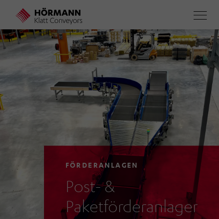
Direkt
zum
Inhalt
FÖRDERANLAGEN
Post- &
Paketförderanlagen