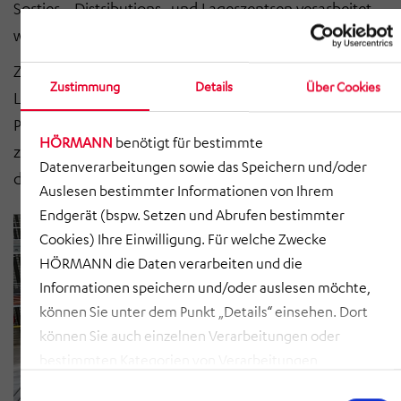
Sortier-, Distributions- und Lagerzentren verarbeitet
werden können.
Zuverlässigkeit und Verfügbarkeit definieren dabei den
Zustimmung
Details
Über Cookies
Leistungsgrad unserer automatisierten Post- und
Paketfördertechnik. Unsere langlebigen, höchst
HÖRMANN
benötigt für bestimmte
zuverlässigen Post- und Paketförderanlagen steigern
Datenverarbeitungen sowie das Speichern und/oder
deutlich die Gesamteffizienz Ihrer Investition.
Auslesen bestimmter Informationen von Ihrem
Endgerät (bspw. Setzen und Abrufen bestimmter
Cookies) Ihre Einwilligung. Für welche Zwecke
HÖRMANN die Daten verarbeiten und die
Informationen speichern und/oder auslesen möchte,
können Sie unter dem Punkt „Details“ einsehen. Dort
können Sie auch einzelnen Verarbeitungen oder
bestimmten Kategorien von Verarbeitungen
zustimmen. Mit Klick auf „COOKIES ZULASSEN“ willigen
Einwilligungsauswahl