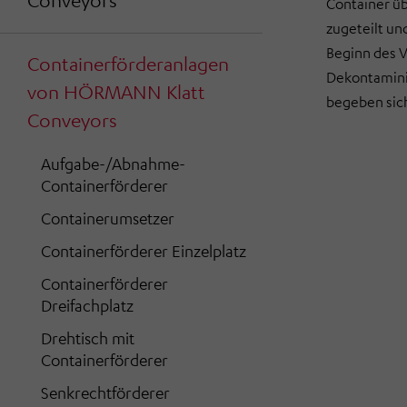
Conveyors
Container üb
zugeteilt und
Beginn des V
Containerförderanlagen
Dekontamini
von HÖRMANN Klatt
begeben sich
Conveyors
Aufgabe-/Abnahme-
Containerförderer
Containerumsetzer
Containerförderer Einzelplatz
Containerförderer
Dreifachplatz
Drehtisch mit
Containerförderer
Senkrechtförderer