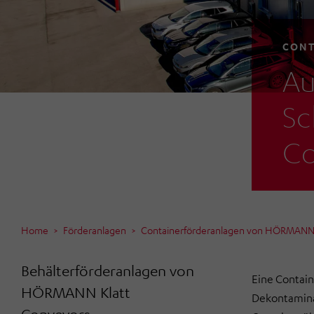
CONT
Au
Sc
Co
Home
Förderanlagen
Containerförderanlagen von HÖRMANN 
Behälterförderanlagen von
Eine Contai
HÖRMANN Klatt
Dekontamina