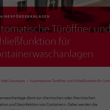
AINERFÖRDERANLAGEN
tomatische Türöffner un
hließfunktion für
ntainerwaschanlagen
Klatt Conveyors
Automatische Türöffner und Schließfunktion für Con
nerwaschanlage dient zur chemischen oder thermischen
tion und Desinfektion von Containern. Dabei werden die