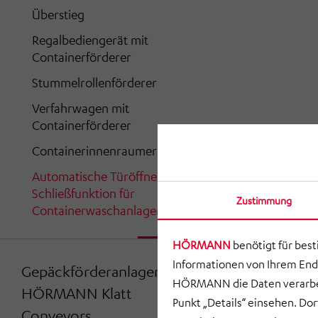
Überstieg
Regalbediengerät mit
Containerförderer
Stummelrollenförderer
Verfahrwagen mit
Containerförderer
Containerinnenraumerkennung
Automatische Türöffner und
Schließfunktion für
Zustimmung
Containerwaschanlagen
HÖRMANN
benötigt für bes
Informationen von Ihrem End
Gepäckförderanlagen von
HÖRMANN die Daten verarbei
HÖRMANN Klatt
Punkt „Details“ einsehen. D
Conveyors