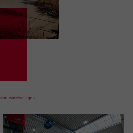
d
tainerwaschanlagen