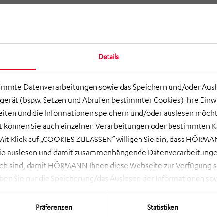
Details
timmte Datenverarbeitungen sowie das Speichern und/oder Aus
gerät (bspw. Setzen und Abrufen bestimmter Cookies) Ihre Einwi
ten und die Informationen speichern und/oder auslesen möcht
ort können Sie auch einzelnen Verarbeitungen oder bestimmten 
it Klick auf „COOKIES ZULASSEN“ willigen Sie ein, dass HÖRMAN
wie auslesen und damit zusammenhängende Datenverarbeitungen
ch sind, damit HÖRMANN Ihnen diese Webseite zur Verfügung ste
 Sie nur die Speicherung/das Auslesen der Informationen sow
rbeitungen, die Sie aktiv ausgewählt haben. Eine Anpassung i
 NOTWENDIGE COOKIES“ lehnen Sie Ihre Einwilligung ab und es w
Präferenzen
Statistiken