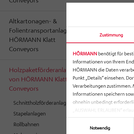
Conveyors
Altkartonagen- &
Folientransportanlagen von
Zustimmung
HÖRMANN Klatt
Conveyors
HÖRMANN
benötigt für bes
Informationen von Ihrem End
Holzpaketförderanlagen
HÖRMANN die Daten verarbei
Punkt „Details“ einsehen. D
von HÖRMANN Klatt
Verarbeitungen zustimmen. M
Conveyors
Informationen speichern so
ohnehin unbedingt erforderli
Schnittholzförderanlagen
„AUSWAHL ERLAUBEN“ erlauben
Stapelanlagen
zusammenhängenden Datenvera
Einwilligungsauswahl
Rollbahnen
möglich. Bei Klick auf „NUR
Notwendig