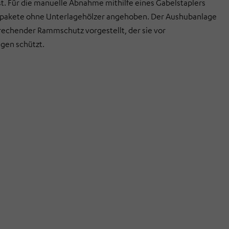
t. Für die manuelle Abnahme mithilfe eines Gabelstaplers
pakete ohne Unterlagehölzer angehoben. Der Aushubanlage
prechender Rammschutz vorgestellt, der sie vor
gen schützt.