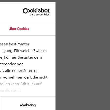
Über Cookies
lesen bestimmter
lligung. Für welche Zwecke
e, können Sie unter dem
Kategorien von
N alle der erläuterten
 vornehmen darf, die nicht
llen kann. Mit Klick auf
ie die damit
st bei Klick auf „ANPASSEN“
erden nur die Informationen
Marketing