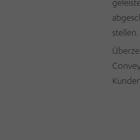
geleist
abgesch
stellen.
Überzeu
Conveyo
Kunden.