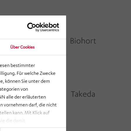
Über Cookies
lesen bestimmter
lligung. Für welche Zwecke
e, können Sie unter dem
Kategorien von
N alle der erläuterten
 vornehmen darf, die nicht
llen kann. Mit Klick auf
ie die damit
st bei Klick auf „ANPASSEN“