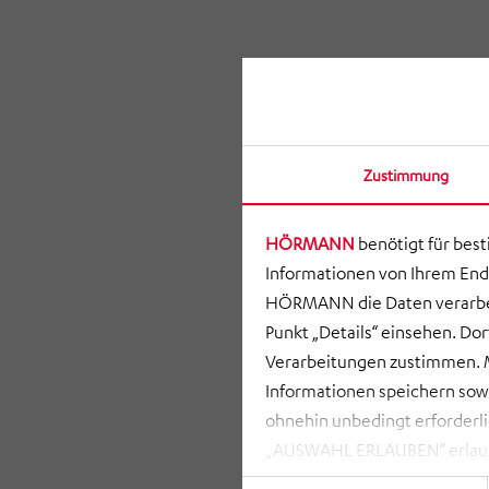
Zustimmung
HÖRMANN
benötigt für bes
Informationen von Ihrem End
HÖRMANN die Daten verarbei
Punkt „Details“ einsehen. D
Verarbeitungen zustimmen. M
Informationen speichern so
ohnehin unbedingt erforderli
„AUSWAHL ERLAUBEN“ erlauben
zusammenhängenden Datenvera
Einwilligungsauswahl