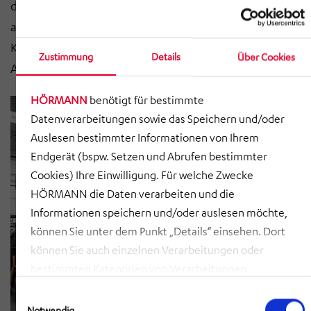
den unterschiedlichsten Lastaufnahmemitteln
ausgestattet werden. Ob Rollenförderer,
Kettenförderer oder Sonderförderer – wir können Ihre
Zustimmung
Details
Über Cookies
Anforderungen individuell umsetzen.
HÖRMANN
benötigt für bestimmte
Datenverarbeitungen sowie das Speichern und/oder
Auslesen bestimmter Informationen von Ihrem
Endgerät (bspw. Setzen und Abrufen bestimmter
Cookies) Ihre Einwilligung. Für welche Zwecke
HÖRMANN die Daten verarbeiten und die
Informationen speichern und/oder auslesen möchte,
können Sie unter dem Punkt „Details“ einsehen. Dort
können Sie auch einzelnen Verarbeitungen oder
bestimmten Kategorien von Verarbeitungen
zustimmen. Mit Klick auf „COOKIES ZULASSEN“ willigen
Einwilligungsauswahl
Sie ein, dass HÖRMANN alle der erläuterten
Notwendig