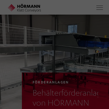
Direkt
zum
Inhalt
FÖRDERANLAGEN
Behälterförderanlage
von HÖRMANN