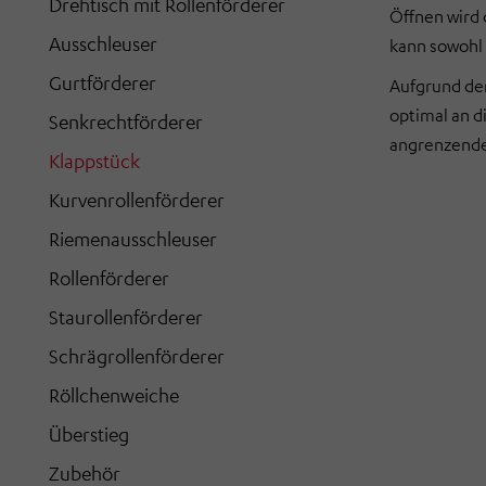
Drehtisch mit Rollenförderer
Öffnen wird 
Ausschleuser
kann sowohl 
Gurtförderer
Aufgrund der
optimal an 
Senkrechtförderer
angrenzende
Klappstück
Kurvenrollenförderer
Riemenausschleuser
Rollenförderer
Staurollenförderer
Schrägrollenförderer
Röllchenweiche
Überstieg
Zubehör