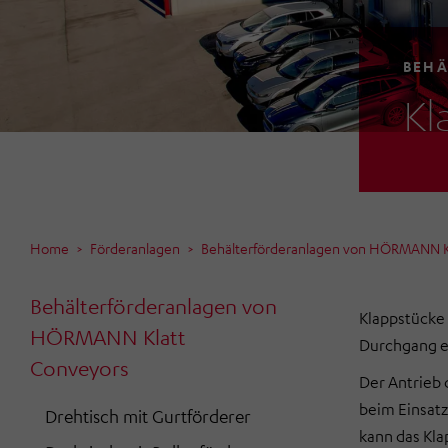
BEHÄ
Kl
Home
Förderanlagen
Behälterförderanlagen von HÖRMANN K
Behälterförderanlagen von
Klappstücke 
HÖRMANN Klatt
Durchgang er
Conveyors
Der Antrieb 
beim Einsat
Drehtisch mit Gurtförderer
kann das Kla