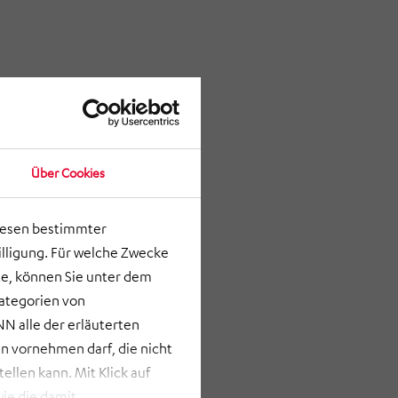
Über Cookies
lesen bestimmter
lligung. Für welche Zwecke
e, können Sie unter dem
Kategorien von
N alle der erläuterten
 vornehmen darf, die nicht
llen kann. Mit Klick auf
ie die damit