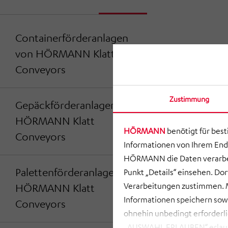
Containerförderanlagen
von HÖRMANN Klatt
Conveyors
Zustimmung
Gepäckförderanlagen von
HÖRMANN Klatt
HÖRMANN
benötigt für bes
Conveyors
Informationen von Ihrem End
HÖRMANN die Daten verarbei
Palettenförderanlagen von
Punkt „Details“ einsehen. D
Verarbeitungen zustimmen. M
HÖRMANN Klatt
Informationen speichern so
Conveyors
ohnehin unbedingt erforderli
„AUSWAHL ERLAUBEN“ erlauben