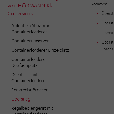
kommen:
von HÖRMANN Klatt
Conveyors
Überst
Überst
Aufgabe-/Abnahme-
Containerförderer
Übersti
Containerumsetzer
Überst
Förder
Containerförderer Einzelplatz
Containerförderer
Dreifachplatz
Drehtisch mit
Containerförderer
Senkrechtförderer
Überstieg
Regalbediengerät mit