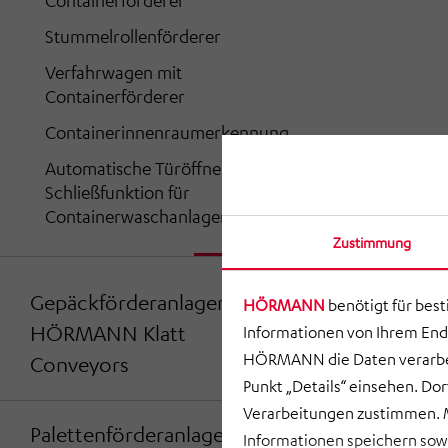
Containerförderer
Stummelrollenförderer
Verfahrwagen mit
Containerförderer
Containerinnenraumerkennung
Automatische Türöffner und
Schließfunktion für
Containerwaschanlagen
Zustimmung
Gepäckförderanlagen von
HÖRMANN
benötigt für bes
HÖRMANN Klatt
Informationen von Ihrem End
HÖRMANN die Daten verarbei
Conveyors
Punkt „Details“ einsehen. D
Verarbeitungen zustimmen. M
Palettenförderanlagen von
Informationen speichern so