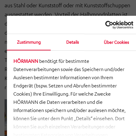
aus Stahl oder Kunststoff oder mit Kunststoffschuppen
ausgestattet werden. Vorteil der Halbmondplatten ist,
dass ein Heben der Platten in der Förderstrecke und
damit ein Erreichen der beweglichen Teile nicht
möglich ist. Die Kunststoffschuppen hingegen
Zustimmung
Details
Über Cookies
ermöglichen es, die gesamte Rundlaufbreite für den
Transport der Pakete zu verwenden. Der Antrieb des
HÖRMANN
benötigt für bestimmte
Rundlaufs kann dabei entweder formschlüssig mittels
Datenverarbeitungen sowie das Speichern und/oder
Auslesen bestimmter Informationen von Ihrem
Kette oder reibschlüssig mittels Poly-V-Riemen
Endgerät (bspw. Setzen und Abrufen bestimmter
realisiert werden.
Cookies) Ihre Einwilligung. Für welche Zwecke
HÖRMANN die Daten verarbeiten und die
Informationen speichern und/oder auslesen möchte,
können Sie unter dem Punkt „Details“ einsehen. Dort
können Sie auch einzelnen Verarbeitungen oder
bestimmten Kategorien von Verarbeitungen