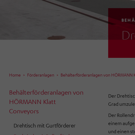
BEHÄ
Dr
Home
Förderanlagen
Behälterförderanlagen von HÖRMANN K
Behälterförderanlagen von
Der Drehtisc
HÖRMANN Klatt
Grad umzule
Conveyors
Der Rollendr
einem aufge
Drehtisch mit Gurtförderer
und einen st