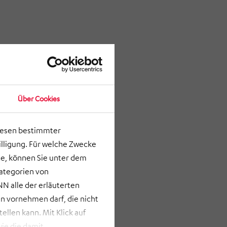
Über Cookies
lesen bestimmter
lligung. Für welche Zwecke
e, können Sie unter dem
Kategorien von
N alle der erläuterten
 vornehmen darf, die nicht
llen kann. Mit Klick auf
ie die damit