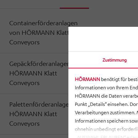
Containerförderanlagen
von HÖRMANN Klatt
Conveyors
Zustimmung
Gepäckförderanlagen von
HÖRMANN Klatt
HÖRMANN
benötigt für bes
Conveyors
Informationen von Ihrem End
HÖRMANN die Daten verarbei
Palettenförderanlagen von
Punkt „Details“ einsehen. D
Verarbeitungen zustimmen. M
HÖRMANN Klatt
Informationen speichern so
Conveyors
ohnehin unbedingt erforderli
„AUSWAHL ERLAUBEN“ erlauben