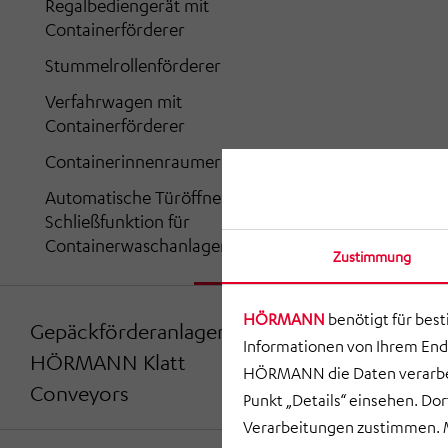
Regalbediengerät mit
Containerförderer
Stummelrollenförderer
Verfahrwagen mit
Containerförderer
Containerinnenraumerkennung
Automatische Türöffner und
Schließfunktion für
Containerwaschanlagen
Zustimmung
HÖRMANN
benötigt für bes
Gepäckförderanlagen von
Informationen von Ihrem End
HÖRMANN Klatt
HÖRMANN die Daten verarbei
Conveyors
Punkt „Details“ einsehen. D
Verarbeitungen zustimmen. M