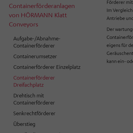
Förderer mit
Containerförderanlagen
Im Vergleich
von HÖRMANN Klatt
Antriebe und
Conveyors
Der wartung
Containerför
Aufgabe-/Abnahme-
Containerförderer
eigens für d
Geräuschentw
Containerumsetzer
kann ein- od
Containerförderer Einzelplatz
Containerförderer
Dreifachplatz
Drehtisch mit
Containerförderer
Senkrechtförderer
Überstieg