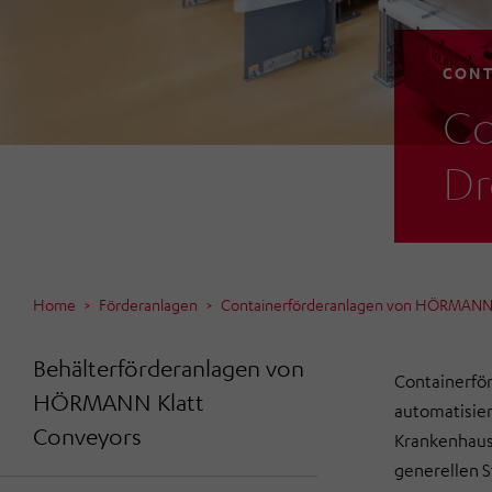
CONT
Co
Dr
Home
Förderanlagen
Containerförderanlagen von HÖRMANN 
Behälterförderanlagen von
Containerför
HÖRMANN Klatt
automatisier
Conveyors
Krankenhausc
generellen 