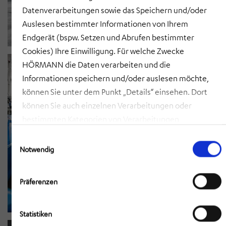
Datenverarbeitungen sowie das Speichern und/oder
Auslesen bestimmter Informationen von Ihrem
Endgerät (bspw. Setzen und Abrufen bestimmter
Cookies) Ihre Einwilligung. Für welche Zwecke
HÖRMANN die Daten verarbeiten und die
Informationen speichern und/oder auslesen möchte,
können Sie unter dem Punkt „Details“ einsehen. Dort
können Sie auch einzelnen Verarbeitungen oder
bestimmten Kategorien von Verarbeitungen
zustimmen. Mit Klick auf „COOKIES ZULASSEN“ willigen
Einwilligungsauswahl
Sie ein, dass HÖRMANN alle der erläuterten
Notwendig
Informationen speichern sowie auslesen und damit
zusammenhängende Datenverarbeitungen vornehmen
Präferenzen
darf, die nicht ohnehin unbedingt erforderlich sind,
damit HÖRMANN Ihnen diese Webseite zur Verfügung
Statistiken
stellen kann. Mit Klick auf „AUSWAHL ERLAUBEN“